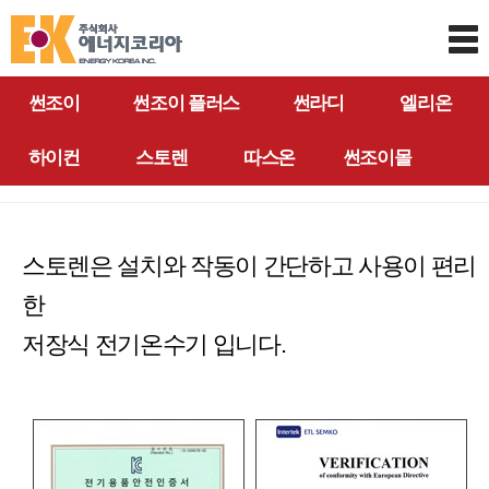
썬조이
썬조이 플러스
썬라디
엘리온
하이컨
스토렌
따스온
썬조이몰
스토렌은 설치와 작동이 간단하고 사용이 편리
한
저장식 전기온수기 입니다.